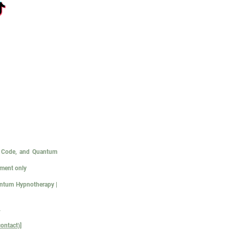
on Code, and Quantum
tment only
uantum Hypnotherapy |
.
ontact)]