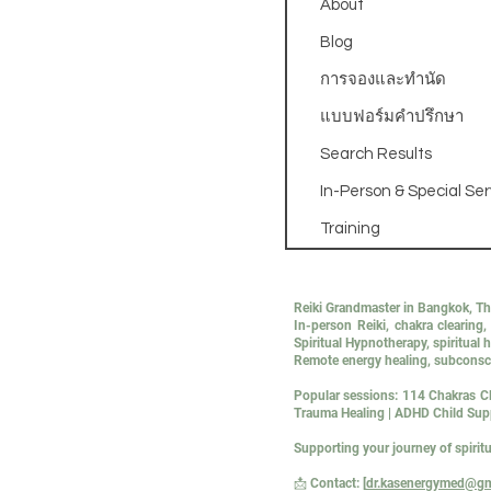
About
Blog
การจองและทำนัด
แบบฟอร์มคำปรึกษา
Search Results
In-Person & Special Ser
Training
Reiki Grandmaster in Bangkok, T
In-person Reiki, chakra clearin
Spiritual Hypnotherapy, spiritua
Remote energy healing, subconsci
Popular sessions: 114 Chakras Cl
Trauma Healing | ADHD Child Sup
Supporting your journey of spirit
📩 Contact: [
dr.kasenergymed@gm