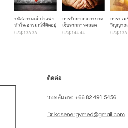
ดูข้อมูลด่วน
ดูข้อมูลด่วน
ดูข้
รหัสอารมณ์: กำแพง
การรักษาอาการบาด
การรวมช
หัวใจ/อารมณ์ที่ติดอยู่
เจ็บจากการคลอด
วิญญาณ
ราคา
ราคา
ราคา
US$133.33
US$144.44
US$133.
ติดต่อ
วอทส์แอพ: +66 82 491 5456
Dr.kasenergymed@gmail.com