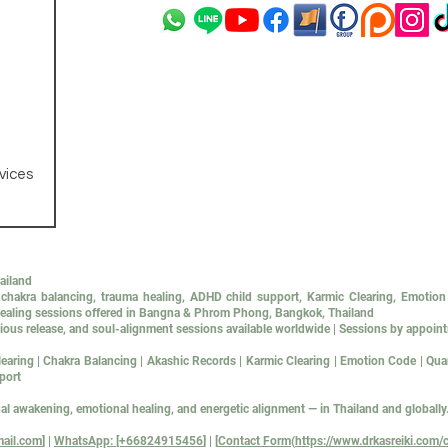
vices
hailand
g, chakra balancing, trauma healing, ADHD child support, Karmic Clearing, Emoti
l healing sessions offered in Bangna & Phrom Phong, Bangkok, Thailand
ous release, and soul-alignment sessions available worldwide | Sessions by appoin
earing | Chakra Balancing | Akashic Records | Karmic Clearing | Emotion Code | Q
port
ual awakening, emotional healing, and energetic alignment — in Thailand and globally
ail.com
] |
WhatsApp: [+66824915456
] | [
Contact Form
(
https://www.drkasreiki.com/c